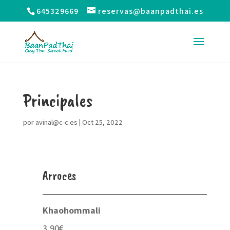
645329669
reservas@baanpadthai.es
Principales
por
avinal@c-c.es
|
Oct 25, 2022
Arroces
Khaohommali
3,90€