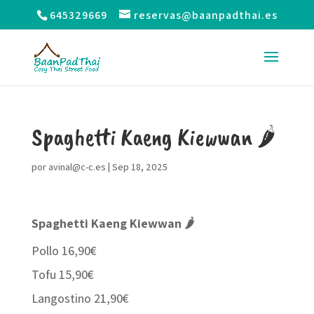
645329669
reservas@baanpadthai.es
Spaghetti Kaeng Kiewwan 🌶
por
avinal@c-c.es
|
Sep 18, 2025
Spaghetti Kaeng Kiewwan 🌶
Pollo 16,90€
Tofu 15,90€
Langostino 21,90€