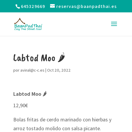
645329669
reservas@baanpadthai.es
Labtod Moo 🌶
por
avinal@c-c.es
|
Oct 20, 2022
Labtod Moo 🌶
12,90€
Bolas fritas de cerdo marinado con hierbas y
arroz tostado molido con salsa picante.