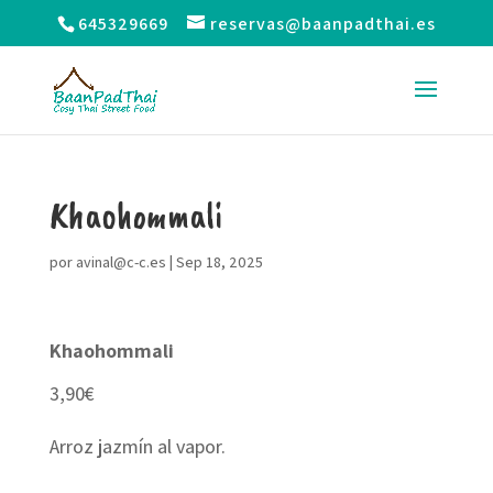
645329669
reservas@baanpadthai.es
Khaohommali
por
avinal@c-c.es
|
Sep 18, 2025
Khaohommali
3,90€
Arroz jazmín al vapor.