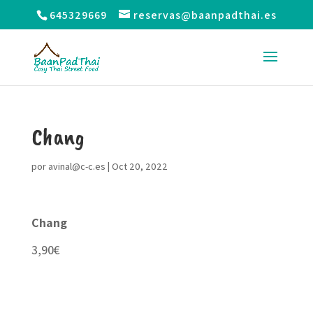
645329669
reservas@baanpadthai.es
Chang
por
avinal@c-c.es
|
Oct 20, 2022
Chang
3,90€